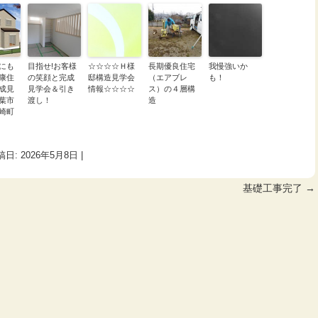
にも
目指せ!お客様
☆☆☆☆Ｈ様
長期優良住宅
我慢強いか
康住
の笑顔と完成
邸構造見学会
（エアブレ
も！
成見
見学会＆引き
情報☆☆☆☆
ス）の４層構
千葉市
渡し！
造
崎町
稿日:
2026年5月8日
|
基礎工事完了
→