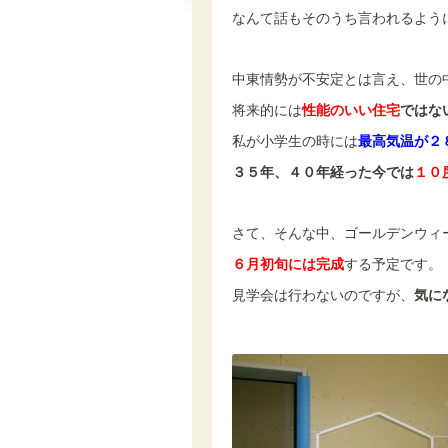
なんて話もそのうち言われるよう
中東情勢が不安定とは言え、世の
将来的には
性能のいい住宅
ではな
私が小学生の時には
最高気温が２
３５年、４０年経った今では
１０
さて、そんな中、ゴールデンウィ
６月初旬には完成
する予定です。
見学会は行わないのですが、
気に