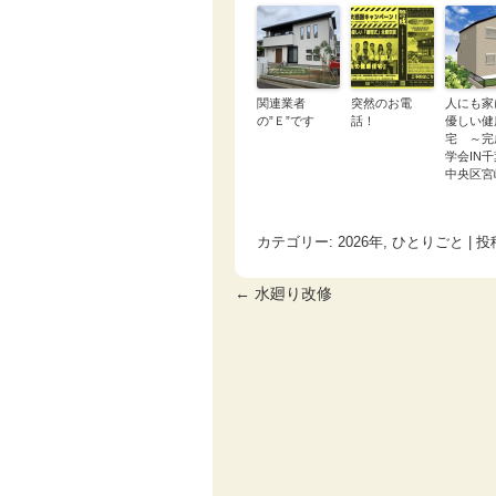
関連業者
突然のお電
人にも家
の”Ｅ”です
話！
優しい健
宅 ～完
学会IN
中央区宮
カテゴリー:
2026年
,
ひとりごと
| 投
←
水廻り改修
投稿ナビゲーション