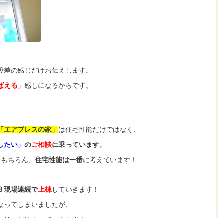
段差の感じだけお伝えします。
ばえる」
感じになるからです。
「エアブレスの家」
は住宅性能だけではなく、
したい」
の
ご相談
に乗っています
。
。もちろん、
住宅性能は一番
に考えています！
３現場連続で
上棟
していきます！
なってしまいましたが、