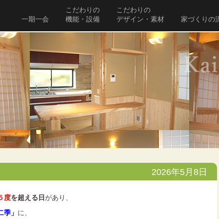
こだわりの
こだわりの
一期一会
機能・設備
デザイン・素材
家づくりの
2026年5月8日
５度
を超える日
があり、
二季」
に、