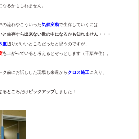
になるかもしれません。
中の流れやこういった
気候変動
で生存していくには
いと生存すら出来ない世の中になるかも知れません・・・
８度
辺りがいいところだったと思うのですが、
度
も上がっている
と考えるとぞっとします（千葉在住）。
ーク前にお話しした現場も来週から
クロス施工
に入り、
なるところ
だけ
ピックアップ
しました！