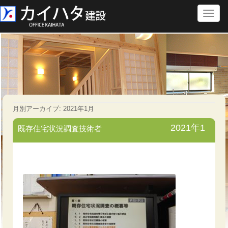
Toggl
naviga
月別アーカイブ:
2021年1月
2021年1
既存住宅状況調査技術者
月26日