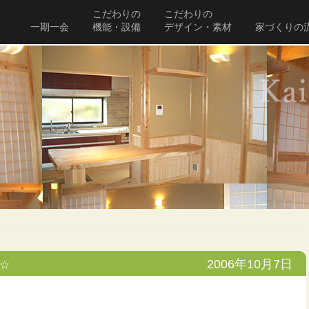
こだわりの
こだわりの
一期一会
機能・設備
デザイン・素材
家づくりの
2006年10月7日
☆