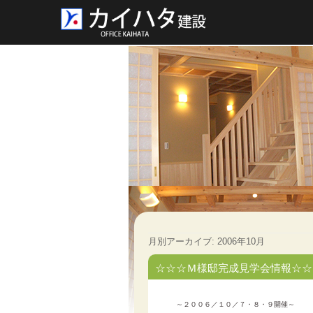
月別アーカイブ:
2006年10月
☆☆☆Ｍ様邸完成見学会情報☆☆
～２００６／１０／７・８・９開催～