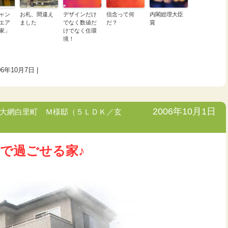
ャン
お札、間違え
デザインだけ
信念って何
内閣総理大臣
エア
ました
でなく数値だ
だ？
賞
家」
けでなく住環
境！
06年10月7日
|
2006年10月1日
大網白里町 Ｍ様邸（５ＬＤＫ／玄
で過ごせる家♪