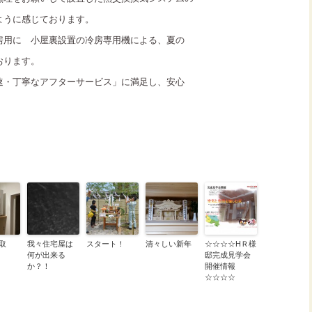
ように感じております。
房用に 小屋裏設置の冷房専用機による、夏の
おります。
速・丁寧なアフターサービス」に満足し、安心
取
我々住宅屋は
スタート！
清々しい新年
☆☆☆☆HＲ様
何が出来る
邸完成見学会
か？！
開催情報
☆☆☆☆