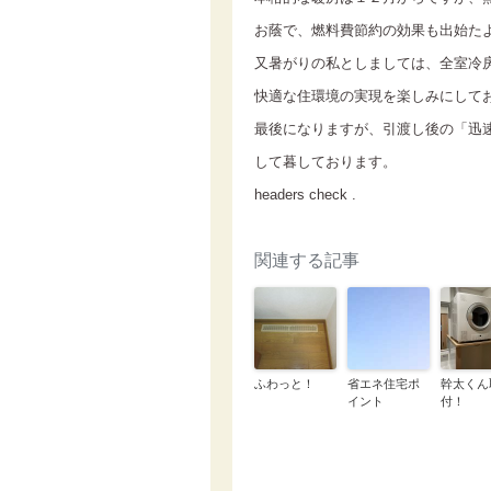
お蔭で、燃料費節約の効果も出始た
又暑がりの私としましては、全室冷
快適な住環境の実現を楽しみにして
最後になりますが、引渡し後の「迅
して暮しております。
headers check
.
関連する記事
ふわっと！
省エネ住宅ポ
幹太くん
イント
付！