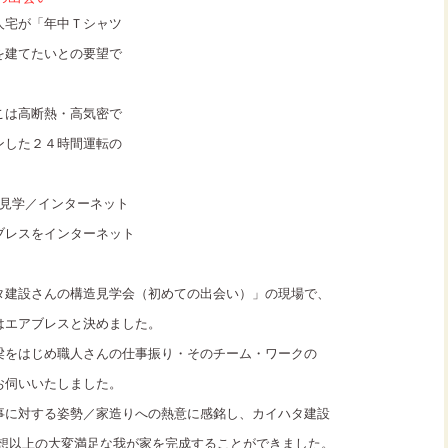
人宅が「年中Ｔシャツ
を建てたいとの要望で
こは高断熱・高気密で
ンした２４時間運転の
の見学／インターネット
ブレスをインターネット
。
タ建設さんの構造見学会（初めての出会い）」の現場で、
はエアブレスと決めました。
梁をはじめ職人さんの仕事振り・そのチーム・ワークの
お伺いいたしました。
事に対する姿勢／家造りへの熱意に感銘し、カイハタ建設
予想以上の大変満足な我が家を完成することができました。