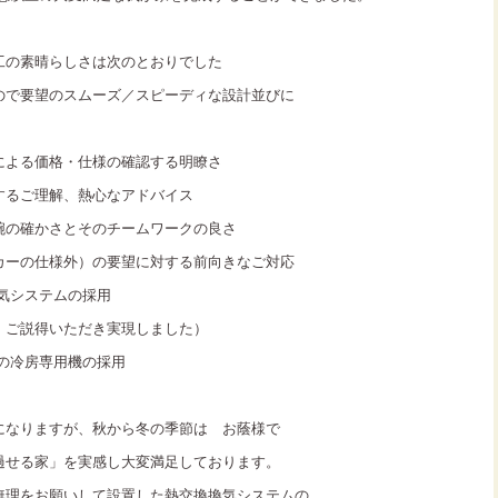
工の素晴らしさは次のとおりでした
ので要望のスムーズ／スピーディな設計並びに
による価格・仕様の確認する明瞭さ
するご理解、熱心なアドバイス
腕の確かさとそのチームワークの良さ
カーの仕様外）の要望に対する前向きなご対応
気システムの採用
、ご説得いただき実現しました）
の冷房専用機の採用
になりますが、秋から冬の季節は お蔭様で
過せる家」を実感し大変満足しております。
無理をお願いして設置した熱交換換気システムの