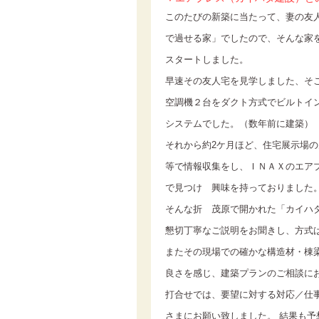
このたびの新築に当たって、妻の友
で過せる家」でしたので、そんな家
スタートしました。
早速その友人宅を見学しました、そ
空調機２台をダクト方式でビルトイ
システムでした。（数年前に建築）
それから約2ケ月ほど、住宅展示場
等で情報収集をし、ＩＮＡＸのエア
で見つけ 興味を持っておりました
そんな折 茂原で開かれた「カイハ
懇切丁寧なご説明をお聞きし、方式
またその現場での確かな構造材・棟
良さを感じ、建築プランのご相談に
打合せでは、要望に対する対応／仕
さまにお願い致しました。 結果も