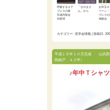
呼吸するエア
「せやまさ
お年玉キ
ブレスの家
ん」から
ペーン「
完成内覧会
ブレスの
IN君津
体験会
カテゴリー:
見学会情報
| 投稿日:
20
平成１８年１０月完成 山武郡
関納戸 ４２坪）
♪年中Ｔシャツ