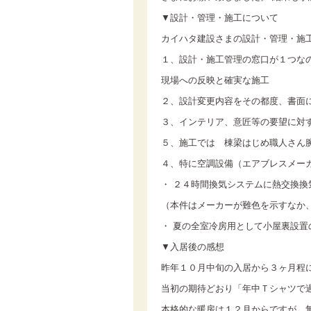
▼設計・管理・施工について
カイハタ建設さまの設計・管理・施
１、設計・施工管理の窓口が１つな
現場への反映と確実な施工
２、設計変更内容をその都度、書面
３、インテリア、意匠等の要望に対
５、施工では 棟梁はじめ職人さん
４、特に空調設備（エアブレスメー
・ ２４時間換気システムに熱交換換
（本件はメーカーが難色を示すなか
・ 夏の全室冷房用として小屋裏設置
▼入居後の感想
昨年１０月中旬の入居から３ヶ月程
当初の期待どおり「年中Ｔシャツで
本格的な暖房は１２月からですが、