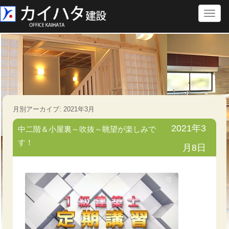
Toggl
naviga
月別アーカイブ:
2021年3月
2021年3
中二階＆小屋裏～吹抜～眺望が楽しみで
す！
月8日