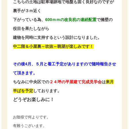
こちらの土地は駐車場跡地で地盤も固く良好なのですが
裏手が３ｍ近く
下がっている為、
600ｍｍの改良杭の連続配置
で擁壁の
役目を果たしながら
建物を同時に支持するという設計になりました。
中二階＆小屋裏～吹抜～眺望が楽しみです！
その後4月、５月と着工予定がありますので随時報告させ
て頂きます。
ちなみに中央区での
２４坪の平屋建て完成見学会
は
来月
半ばを予定
しております。
どうぞお楽しみに！
お陰様で何よりです。
有難うございます。