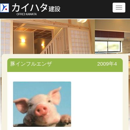
Toggl
naviga
豚インフルエンザ
2009年4
月28日