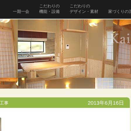
こだわりの
こだわりの
一期一会
機能・設備
デザイン・素材
家づくりの
2013年6月16日
工事