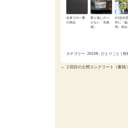
在来での一番
取り返しのつ
GX志向
の弱点
かない「失敗
件に「協
例」
明」求め
カテゴリー:
2013年
,
ひとりごと
| 投
←
２回目の土間コンクリート（蓄熱
投稿ナビゲーション