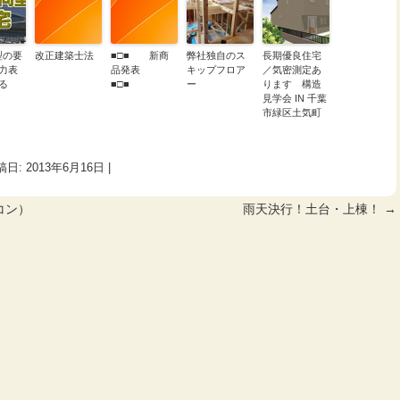
型の要
改正建築士法
■□■ 新商
弊社独自のス
長期優良住宅
力表
品発表
キップフロア
／気密測定あ
る
■□■
ー
ります 構造
見学会 IN 千葉
市緑区土気町
稿日:
2013年6月16日
|
コン）
雨天決行！土台・上棟！
→