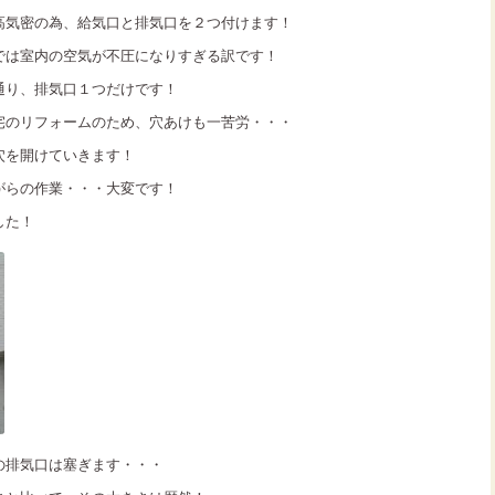
高気密の為、給気口と排気口を２つ付けます！
では室内の空気が不圧になりすぎる訳です！
通り、排気口１つだけです！
宅のリフォームのため、穴あけも一苦労・・・
穴を開けていきます！
がらの作業・・・大変です！
した！
の排気口は塞ぎます・・・