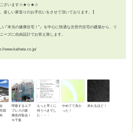
ございます☆★☆★☆
、楽しい家造りのお手伝いをさせて頂いております。】
しい"本当の健康住宅！"』を中心に快適な次世代住宅の建築から、リ
ニーズに自由設計でお答え致します。
p://www.kaihata.co.jp/
学会
呼吸するエア
もっと早くに
やめてて良か
呆れるほど！
原市国
ブレスの家
伺うべきでし
った！
中央
構造内覧会Ｉ
た・・・
Ｎ千葉