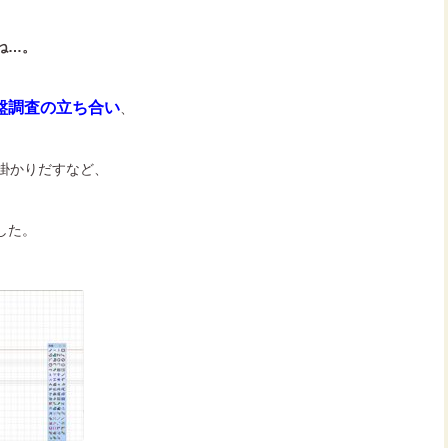
ね…。
盤調査の立ち合い
、
掛かりだすなど、
した。