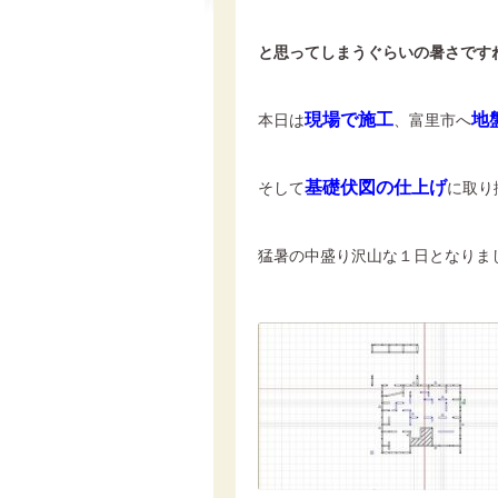
と思ってしまうぐらいの暑さです
現場で施工
地
本日は
、富里市へ
基礎伏図の仕上げ
そして
に取り
猛暑の中盛り沢山な１日となりま