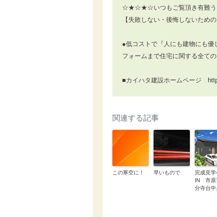
☆★☆★☆いつもご覧頂き有難う
【失敗しない・後悔しないための
●低コストで『人にも建物にも優
フォームまで住宅に関する全ての
■カイハタ建設ホームページ
htt
関連する記事
この寒空に！
早いもので
完成見
IN 市
分寺台