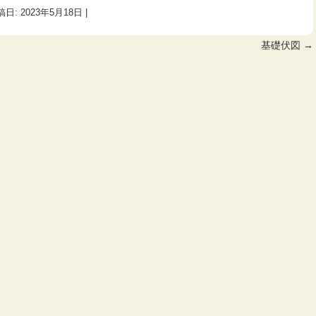
稿日:
2023年5月18日
|
基礎伏図
→